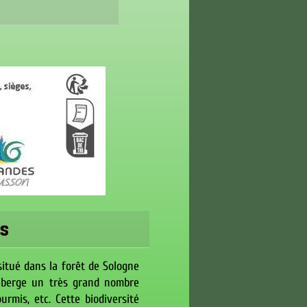
ts
itué dans la forêt de Sologne
berge un très grand nombre
ourmis, etc. Cette biodiversité